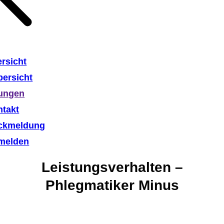
rsicht
ersicht
lungen
ntakt
ckmeldung
melden
Leistungsverhalten –
Phlegmatiker Minus