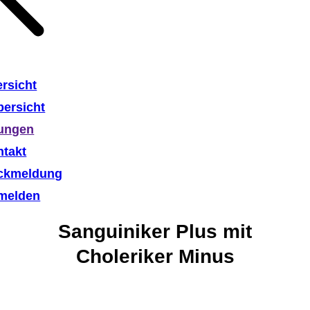
rsicht
ersicht
lungen
ntakt
ckmeldung
melden
Sanguiniker Plus mit
Choleriker Minus