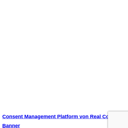
Impressum
Datenschutzerklärung
Kontakt
Privatsphäre-
Einstellungen ändern
Historie der
Privatsphäre-
Einstellungen
Einwilligungen
widerrufen
Copyright
2026
-
Kompass der Persönlichkeit
Consent Management Platform von Real Cookie
Banner