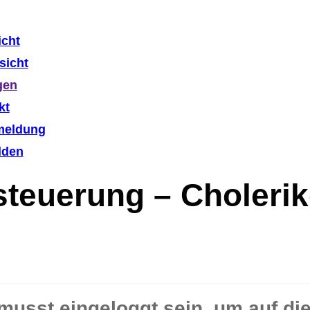
icht
sicht
gen
kt
meldung
lden
steuerung – Cholerik
musst eingeloggt sein, um auf di