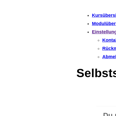
Kursübers
Modulüber
Einstellun
Konta
Rück
Abme
Selbst
Du 