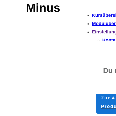
Minus
Kursübers
Modulüber
Einstellun
Konta
Rück
Abme
Du 
Zur A
Produ